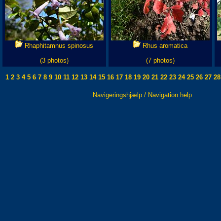
Rhaphitamnus spinosus
Rhus aromatica
(3 photos)
(7 photos)
1
2
3
4
5
6
7
8
9
10
11
12
13
14
15
16
17
18
19
20
21
22
23
24
25
26
27
28
Navigeringshjælp / Navigation help