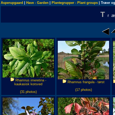
Asperupgaard
|
Have - Garden
|
Plantegrupper - Plant groups
| Træer og
T
r
Rhamnus imeretina -
Rhamnus frangula - tørst
kaukasisk korsved
(17 photos)
(31 photos)