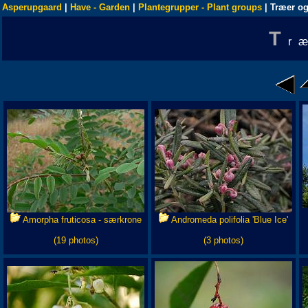
Asperupgaard
|
Have - Garden
|
Plantegrupper - Plant groups
| Træer og
T
r
Amorpha fruticosa - særkrone
Andromeda polifolia 'Blue Ice'
(19 photos)
(3 photos)