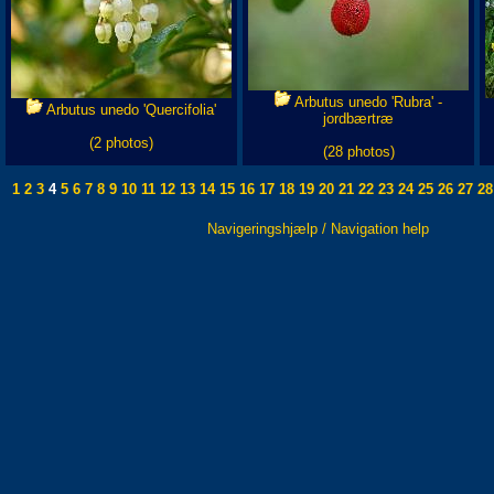
Arbutus unedo 'Rubra' -
Arbutus unedo 'Quercifolia'
jordbærtræ
(2 photos)
(28 photos)
1
2
3
4
5
6
7
8
9
10
11
12
13
14
15
16
17
18
19
20
21
22
23
24
25
26
27
28
Navigeringshjælp / Navigation help