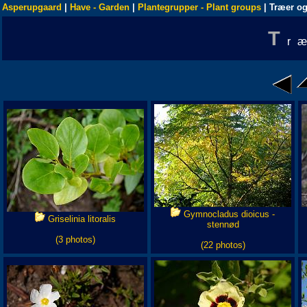
Asperupgaard
|
Have - Garden
|
Plantegrupper - Plant groups
| Træer og
T
r
Gymnocladus dioicus -
Griselinia litoralis
stennød
(3 photos)
(22 photos)