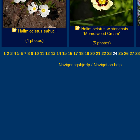
Halimiocistus wintonensis
Halimiocistus sahucii
'Merristwood Cream'
(4 photos)
(5 photos)
1
2
3
4
5
6
7
8
9
10
11
12
13
14
15
16
17
18
19
20
21
22
23
24
25
26
27
28
Navigeringshjælp / Navigation help