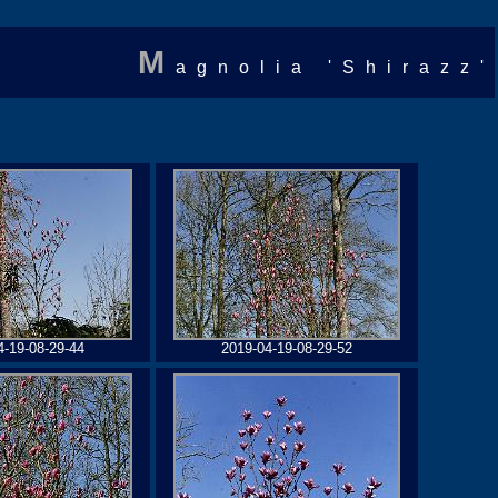
M
agnolia 'Shirazz'
4-19-08-29-44
2019-04-19-08-29-52