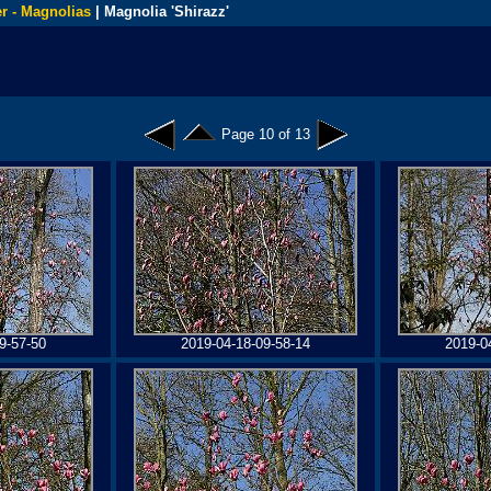
r - Magnolias
| Magnolia 'Shirazz'
Page 10 of 13
9-57-50
2019-04-18-09-58-14
2019-0