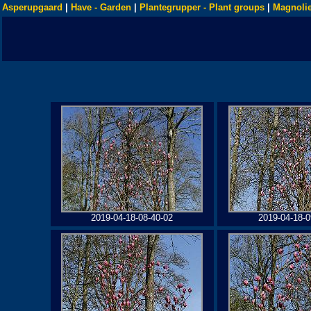
Asperupgaard
|
Have - Garden
|
Plantegrupper - Plant groups
|
Magnolie
2019-04-18-08-40-02
2019-04-18-0