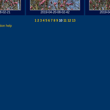
8-02-21
2019-04-20-08-02-42
2019-0
1
2
3
4
5
6
7
8
9
10
11
12
13
tion help