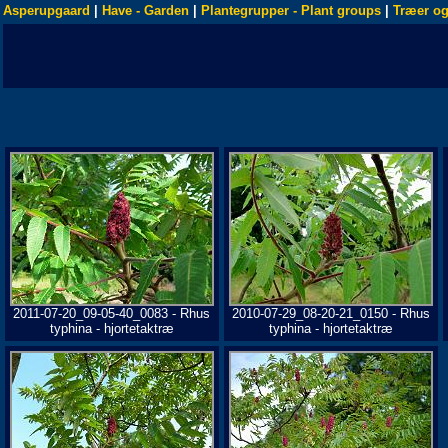
Asperupgaard
|
Have - Garden
|
Plantegrupper - Plant groups
|
Træer og
2011-07-20_09-05-40_0083 - Rhus
2010-07-29_08-20-21_0150 - Rhus
typhina - hjortetaktræ
typhina - hjortetaktræ