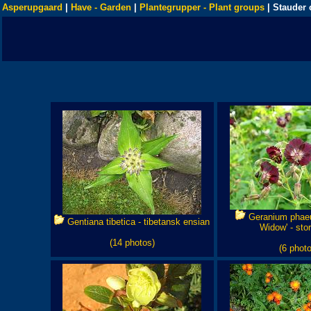
Asperupgaard
|
Have - Garden
|
Plantegrupper - Plant groups
| Stauder 
Geranium phae
Gentiana tibetica - tibetansk ensian
Widow' - st
(14 photos)
(6 photo