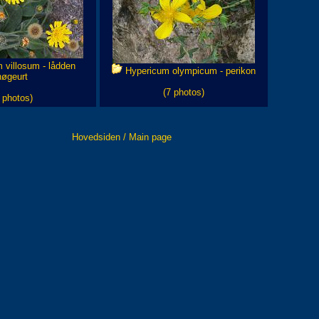
 villosum - lådden
Hypericum olympicum - perikon
høgeurt
(7 photos)
 photos)
Hovedsiden / Main page