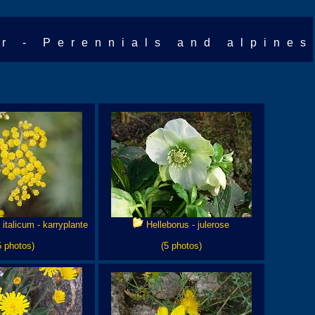
er - Perennials and alpines
italicum - karryplante
Helleborus - julerose
5 photos)
(5 photos)