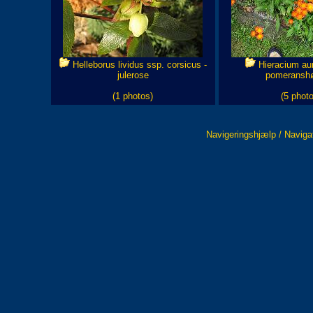
Helleborus lividus ssp. corsicus -
Hieracium aur
julerose
pomeranshø
(1 photos)
(5 photo
Navigeringshjælp / Naviga