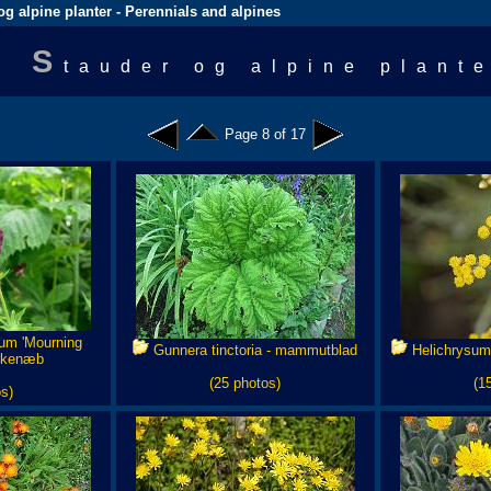
og alpine planter - Perennials and alpines
S
tauder og alpine plant
Page 8 of 17
um 'Mourning
Gunnera tinctoria - mammutblad
Helichrysum 
orkenæb
(25 photos)
(1
s)