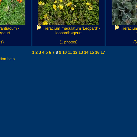
antiacum -
Hieracium maculatum 'Leopard' -
Hieracium
geurt
leopardhøgeurt
s)
(1 photos)
(3
1
2
3
4
5
6
7
8
9
10
11
12
13
14
15
16
17
tion help