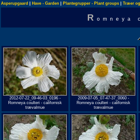
Asperupgaard
|
Have - Garden
|
Plantegrupper - Plant groups
|
Træer og
R
omneya c
2012-07-22_09-46-03_0196 -
2009-07-05_07-47-37_0060 -
Romneya coulteri - californisk
Romneya coulteri - californisk
trævalmue
trævalmue