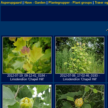
Asperupgaard
|
Have - Garden
|
Plantegrupper - Plant groups
|
Træer og
2012-07-19_09-12-41_0184 -
2012-07-06_17-02-46_0193 -
Liriodendron 'Chapel Hill'
Liriodendron 'Chapel Hill'