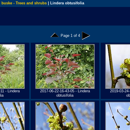
 buske - Trees and shrubs
| Lindera obtusifolia
Page 1 of 4
11 - Lindera
2017-06-22-16-43-05 - Lindera
2019-03-24-
lia
obtusifolia
ob