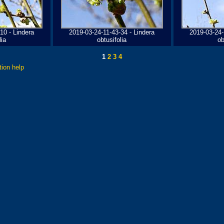
10 - Lindera
2019-03-24-11-43-34 - Lindera
2019-03-24-
lia
obtusifolia
ob
1
2
3
4
tion help