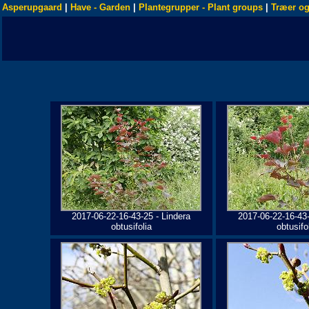
Asperupgaard
|
Have - Garden
|
Plantegrupper - Plant groups
|
Træer og
2017-06-22-16-43-25 - Lindera
2017-06-22-16-43-
obtusifolia
obtusifo