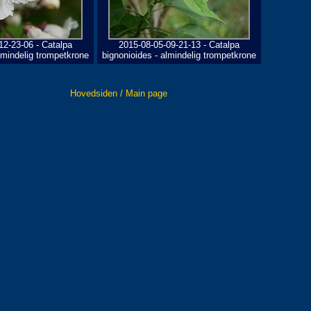
12-23-06 - Catalpa
2015-08-05-09-21-13 - Catalpa
lmindelig trompetkrone
bignonioides - almindelig trompetkrone
Hovedsiden / Main page