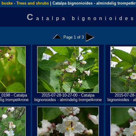
 buske - Trees and shrubs
| Catalpa bignonioides - almindelig trompetk
C
atalpa bignonioides
Page 1 of 3
_0198 - Catalpa
2015-07-28-10-27-00 - Catalpa
2015-07-28-
elig trompetkrone
bignonioides - almindelig trompetkrone
bignonioides - a