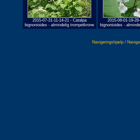
2015-07-31-11-14-21 - Catalpa
2015-08-01-19-28-
bignonioides - almindelig trompetkrone
bignonioides - almind
Navigeringshjælp / Naviga