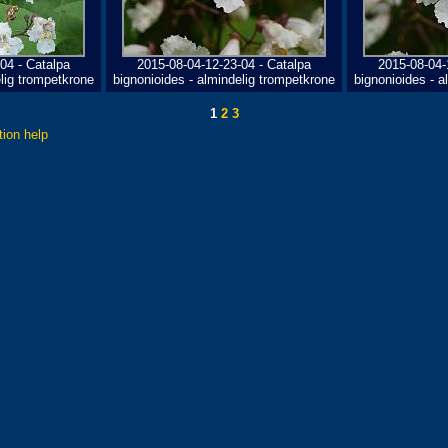
04 - Catalpa
2015-08-04-12-23-04 - Catalpa
2015-08-04-
elig trompetkrone
bignonioides - almindelig trompetkrone
bignonioides - a
1
2
3
tion help