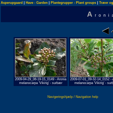
Asperupgaard
|
Have - Garden
|
Plantegrupper - Plant groups
|
Træer og
A
roni
2009-04-29_08-19-15_0149 - Aronia
2009-07-01_09-32-14_0152 - 
melanocarpa 'Viking' - surbær
melanocarpa 'Viking' - sur
Navigeringshjælp / Navigation help