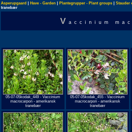
Asperupgaard
|
Have - Garden
|
Plantegrupper - Plant groups
|
Stauder 
tranebær
V
accinium mac
05-07-05kodak_449 - Vaccinium
05-07-05kodak_455 - Vaccinium
macrocarpon - amerikansk
macrocarpon - amerikansk
tranebær
tranebær