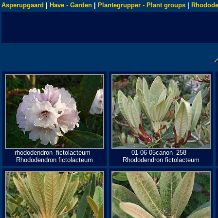
Asperupgaard
|
Have - Garden
|
Plantegrupper - Plant groups
|
Rhodode
rhododendron_fictolacteum -
01-06-05canon_258 -
Rhododendron fictolacteum
Rhododendron fictolacteum