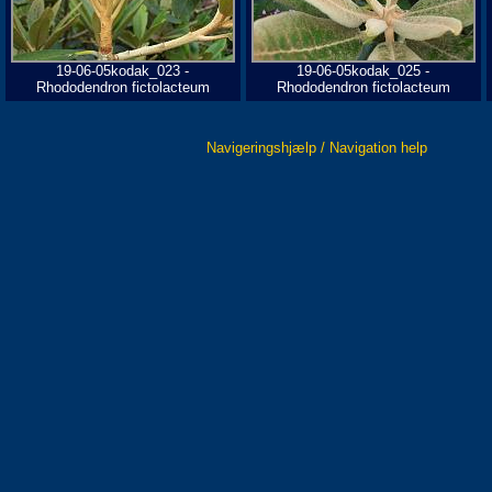
19-06-05kodak_023 -
19-06-05kodak_025 -
Rhododendron fictolacteum
Rhododendron fictolacteum
Navigeringshjælp / Navigation help