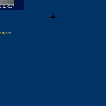
53-11_0137
tion help