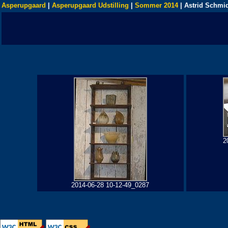
Asperupgaard
|
Asperupgaard Udstilling
|
Sommer 2014
| Astrid Schmi
2
2014-06-28 10-12-49_0287