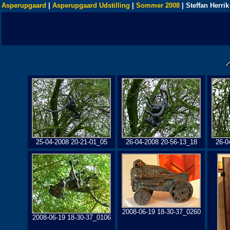
Asperupgaard
|
Asperupgaard Udstilling
|
Sommer 2008
| Steffan Herrik
25-04-2008 20-21-01_05
26-04-2008 20-56-13_18
26-0
2008-06-19 18-30-37_0260
2008-06-19 18-30-37_0106