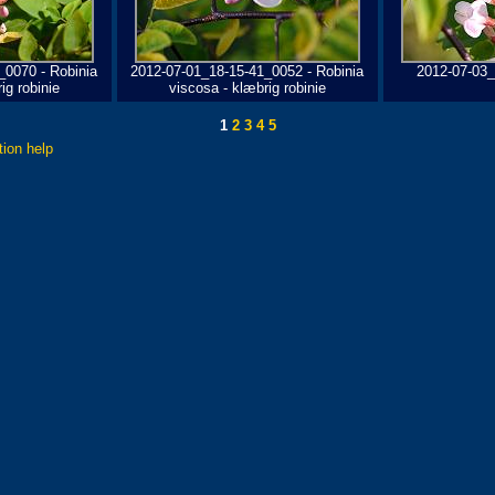
_0070 - Robinia
2012-07-01_18-15-41_0052 - Robinia
2012-07-03_
ig robinie
viscosa - klæbrig robinie
1
2
3
4
5
tion help