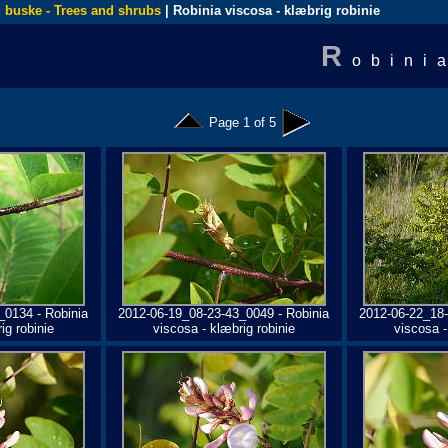
 buske - Trees and shrubs
| Robinia viscosa - klæbrig robinie
R
obini
Page 1 of 5
_0134 - Robinia
2012-06-19_08-23-43_0049 - Robinia
2012-06-22_18-
ig robinie
viscosa - klæbrig robinie
viscosa -