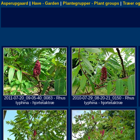
Asperupgaard
|
Have - Garden
|
Plantegrupper - Plant groups
|
Træer og
2011-07-20_09-05-40_0083 - Rhus
2010-07-29_08-20-21_0150 - Rhus
typhina - hjortetaktræ
typhina - hjortetaktræ