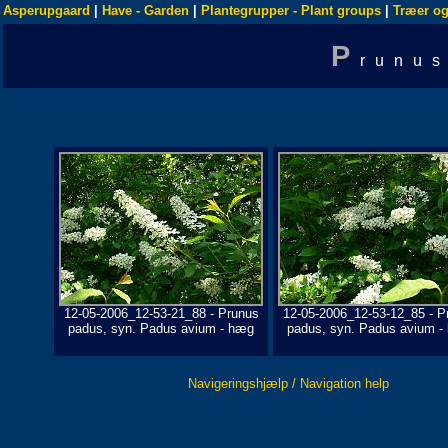
Asperupgaard
|
Have - Garden
|
Plantegrupper - Plant groups
|
Træer og
P
runu
12-05-2006_12-53-21_88 - Prunus
12-05-2006_12-53-12_85 - P
padus, syn. Padus avium - hæg
padus, syn. Padus avium -
Navigeringshjælp / Navigation help