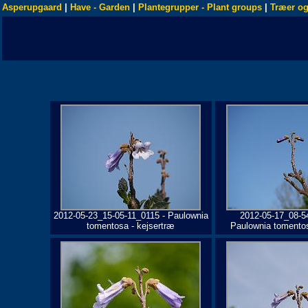
Asperupgaard
|
Have - Garden
|
Plantegrupper - Plant groups
|
Træer og
2012-05-23_15-05-11_0115 - Paulownia
2012-05-17_08-5
tomentosa - kejsertræ
Paulownia tomentos