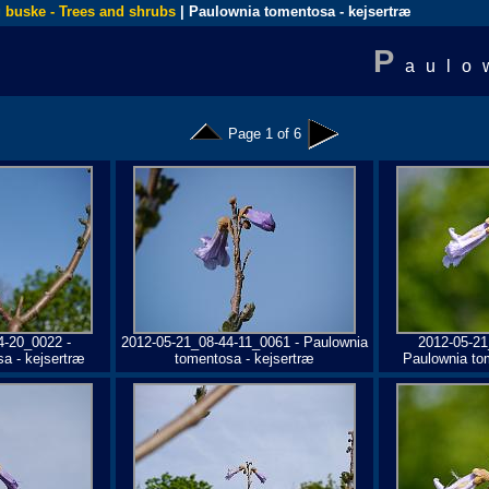
 buske - Trees and shrubs
| Paulownia tomentosa - kejsertræ
P
aulo
Page 1 of 6
4-20_0022 -
2012-05-21_08-44-11_0061 - Paulownia
2012-05-21
a - kejsertræ
tomentosa - kejsertræ
Paulownia to