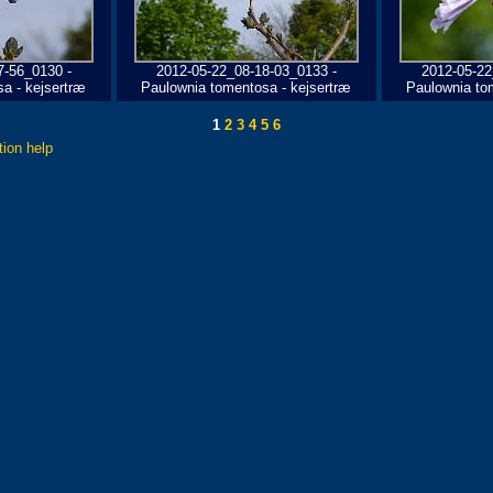
7-56_0130 -
2012-05-22_08-18-03_0133 -
2012-05-22
a - kejsertræ
Paulownia tomentosa - kejsertræ
Paulownia to
1
2
3
4
5
6
tion help