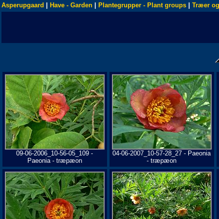
Asperupgaard
|
Have - Garden
|
Plantegrupper - Plant groups
|
Træer og
09-06-2006_10-56-05_109 -
04-06-2007_10-57-28_27 - Paeonia
Paeonia - træpæon
- træpæon