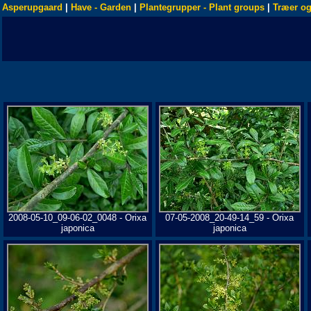
Asperupgaard
|
Have - Garden
|
Plantegrupper - Plant groups
|
Træer og
2008-05-10_09-06-02_0048 - Orixa
07-05-2008_20-49-14_59 - Orixa
japonica
japonica