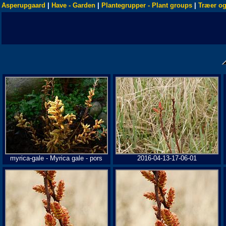
Asperupgaard
|
Have - Garden
|
Plantegrupper - Plant groups
|
Træer og
myrica-gale - Myrica gale - pors
2016-04-13-17-06-01