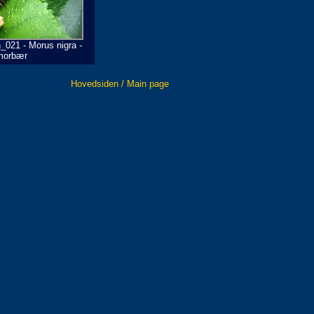
_021 - Morus nigra -
morbær
Hovedsiden / Main page