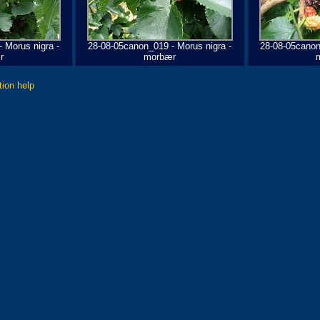
 Morus nigra -
28-08-05canon_019 - Morus nigra -
28-08-05canon
r
morbær
tion help