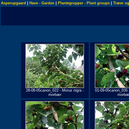
Asperupgaard
|
Have - Garden
|
Plantegrupper - Plant groups
|
Træer og
28-08-05canon_022 - Morus nigra -
01-09-05canon_035 -
morbær
morbæ