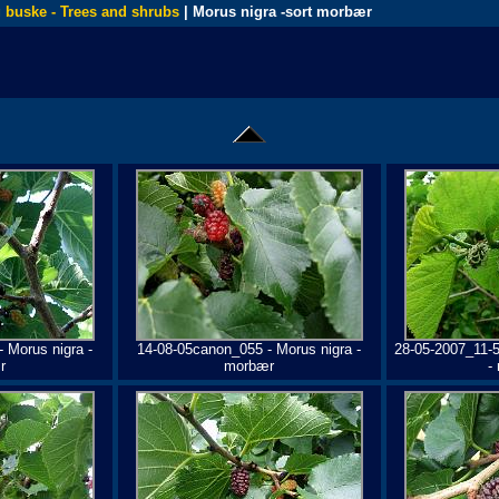
 buske - Trees and shrubs
| Morus nigra -sort morbær
 Morus nigra -
14-08-05canon_055 - Morus nigra -
28-05-2007_11-5
r
morbær
-