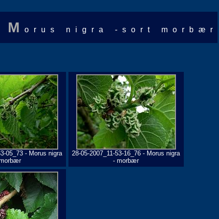
M
orus nigra -sort morbær
3-05_73 - Morus nigra
28-05-2007_11-53-16_76 - Morus nigra
 morbær
- morbær