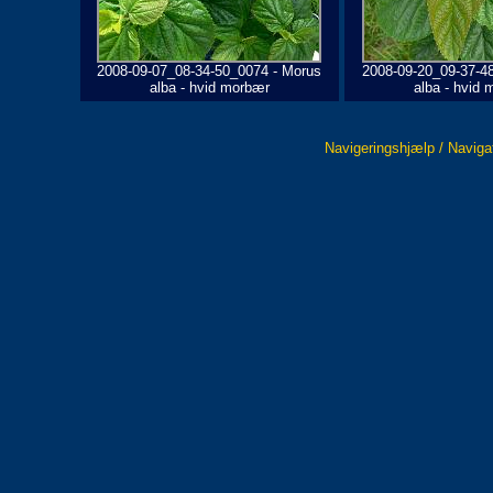
2008-09-07_08-34-50_0074 - Morus
2008-09-20_09-37-4
alba - hvid morbær
alba - hvid
Navigeringshjælp / Naviga