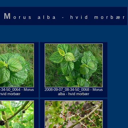
M
orus alba - hvid morbær
-34-50_0064 - Morus
2008-09-07_08-34-50_0068 - Morus
 hvid morbær
alba - hvid morbær