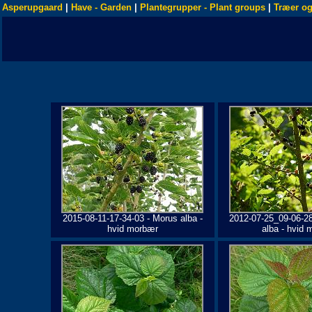
Asperupgaard
|
Have - Garden
|
Plantegrupper - Plant groups
|
Træer og
2015-08-11-17-34-03 - Morus alba -
2012-07-25_09-06-2
hvid morbær
alba - hvid