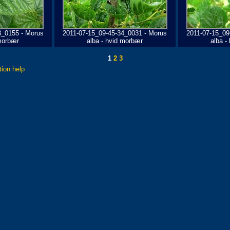
8_0155 - Morus
2011-07-15_09-45-34_0031 - Morus
2011-07-15_09
 morbær
alba - hvid morbær
alba -
1
2
3
tion help