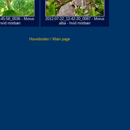
-45-58_0036 - Morus
2012-07-22_12-42-20_0087 - Morus
 hvid morbær
alba - hvid morbær
Hovedsiden / Main page