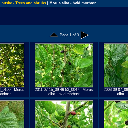
 buske - Trees and shrubs
| Morus alba - hvid morbær
Page 1 of 3
8_0109 - Morus
2011-07-15_09-46-53_0047 - Morus
2008-09-07_08
 morbær
alba - hvid morbær
alba -