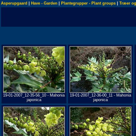
Asperupgaard
|
Have - Garden
|
Plantegrupper - Plant groups
|
Træer og
19-01-2007_12-35-56_10 - Mahonia
19-01-2007_12-36-00_11 - Mahonia
japonica
japonica