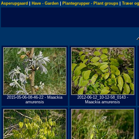
Asperupgaard
|
Have - Garden
|
Plantegrupper - Plant groups
|
Træer og
2015-05-06-08-46-22 - Maackia
2012-06-12_10-12-58_0143 -
amurensis
Maackia amurensis