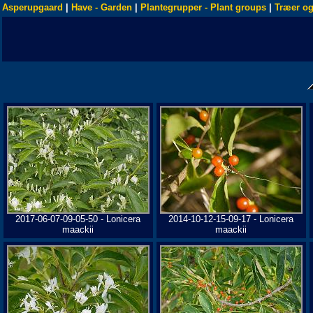
Asperupgaard
|
Have - Garden
|
Plantegrupper - Plant groups
|
Træer og
2017-06-07-09-05-50 - Lonicera
2014-10-12-15-09-17 - Lonicera
maackii
maackii