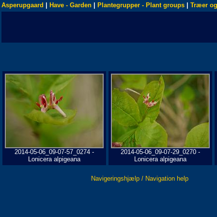
Asperupgaard
|
Have - Garden
|
Plantegrupper - Plant groups
|
Træer og
2014-05-06_09-07-57_0274 -
2014-05-06_09-07-29_0270 -
Lonicera alpigeana
Lonicera alpigeana
Navigeringshjælp / Navigation help