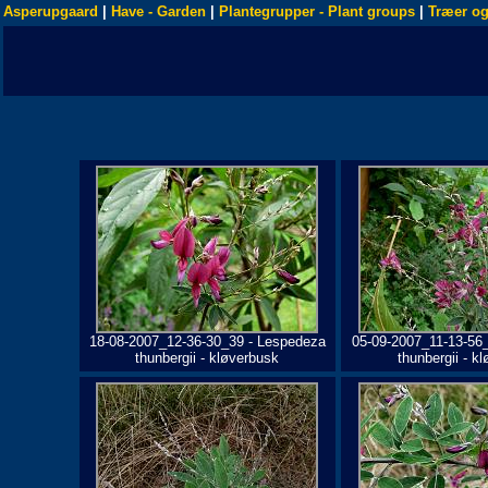
Asperupgaard
|
Have - Garden
|
Plantegrupper - Plant groups
|
Træer og
18-08-2007_12-36-30_39 - Lespedeza
05-09-2007_11-13-56
thunbergii - kløverbusk
thunbergii - k