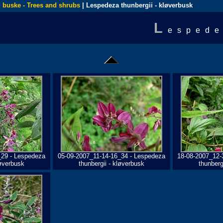
 buske - Trees and shrubs
| Lespedeza thunbergii - kløverbusk
L
espede
_29 - Lespedeza
05-09-2007_11-14-16_34 - Lespedeza
18-08-2007_12-
løverbusk
thunbergii - kløverbusk
thunberg