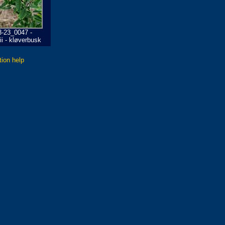
3-23_0047 -
i - kløverbusk
tion help