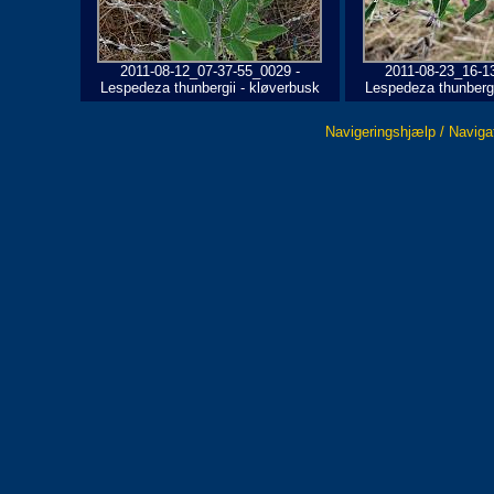
2011-08-12_07-37-55_0029 -
2011-08-23_16-1
Lespedeza thunbergii - kløverbusk
Lespedeza thunbergi
Navigeringshjælp / Naviga