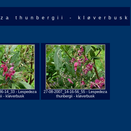
za thunbergii - kløverbusk
36-14_33 - Lespedeza
27-08-2007_14-16-56_55 - Lespedeza
ii - kløverbusk
thunbergii - kløverbusk