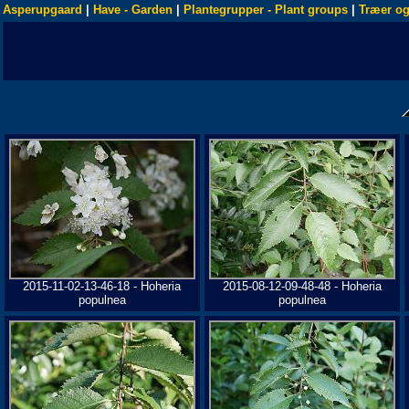
Asperupgaard
|
Have - Garden
|
Plantegrupper - Plant groups
|
Træer og
2015-11-02-13-46-18 - Hoheria
2015-08-12-09-48-48 - Hoheria
populnea
populnea