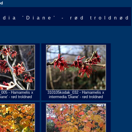
ød
edia 'Diane' - rød troldnød
005 - Hamamelis x
310105kodak_032 - Hamamelis x
iane' - rød troldnød
intermedia 'Diane' - rød troldnød