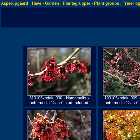
Asperupgaard
|
Have - Garden
|
Plantegrupper - Plant groups
|
Træer og
310105kodak_030 - Hamamelis x
190105kodak_009 -
intermedia 'Diane' - rød troldnød
intermedia 'Diane' 