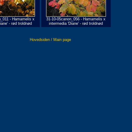
n_011 - Hamamelis x
31-10-05canon_056 - Hamamelis x
iane' - rød troldnød
intermedia 'Diane' - rød troldnød
Hovedsiden / Main page