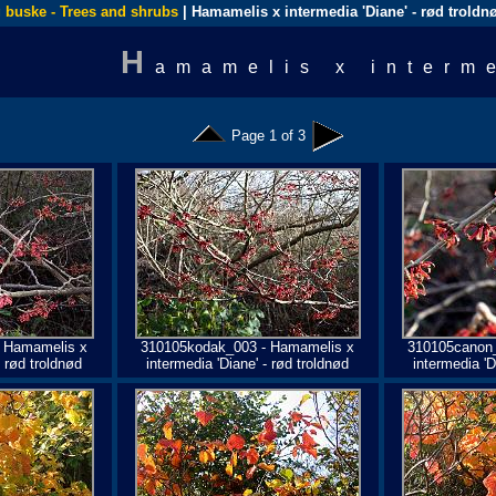
 buske - Trees and shrubs
| Hamamelis x intermedia 'Diane' - rød troldn
H
amamelis x interm
Page 1 of 3
 Hamamelis x
310105kodak_003 - Hamamelis x
310105canon_
- rød troldnød
intermedia 'Diane' - rød troldnød
intermedia 'D