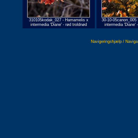
310105kodak_027 - Hamamelis x
30-10-05canon_005 
intermedia 'Diane' - rød troldnød
intermedia 'Diane' 
Navigeringshjælp / Naviga