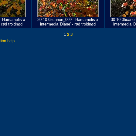
- Hamamelis x
30-10-05canon_009 - Hamamelis x
30-10-05cano
- rød troldnød
intermedia 'Diane' - rød troldnød
intermedia 'D
1
2
3
tion help