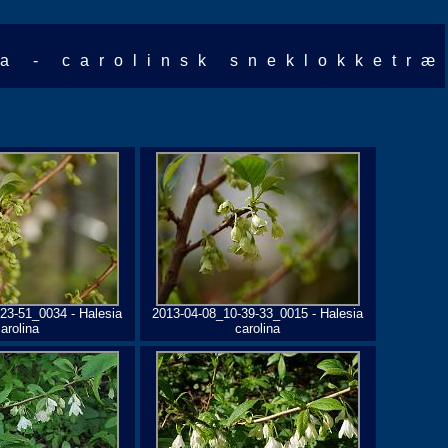
na - carolinsk sneklokketræ
23-51_0034 - Halesia
2013-04-08_10-39-33_0015 - Halesia
arolina
carolina