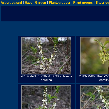
Asperupgaard
|
Have - Garden
|
Plantegrupper - Plant groups
|
Træer og
2013-04-21_18-28-34_0030 - Halesia
2013-04-06_16-23-22
carolina
carolin