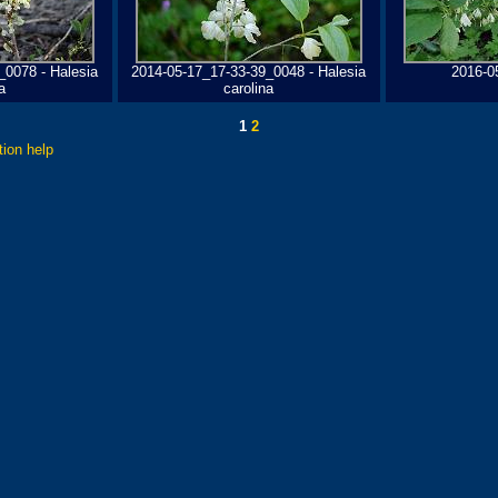
_0078 - Halesia
2014-05-17_17-33-39_0048 - Halesia
2016-0
a
carolina
1
2
tion help