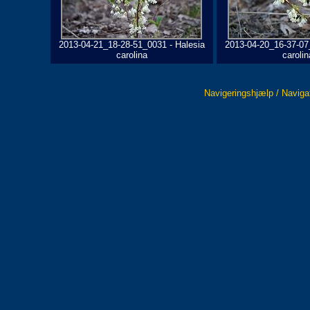
2013-04-21_18-28-51_0031 - Halesia
2013-04-20_16-37-07
carolina
carolin
Navigeringshjælp / Naviga