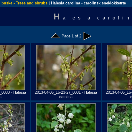
 buske - Trees and shrubs
| Halesia carolina - carolinsk sneklokketræ
H
alesia caroli
Page 1 of 2
_0030 - Halesia
2013-04-06_16-23-27_0031 - Halesia
2013-04-06_16-
a
carolina
c