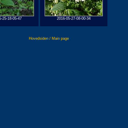
5-25-18-05-47
2016-05-27-08-00-34
Hovedsiden / Main page