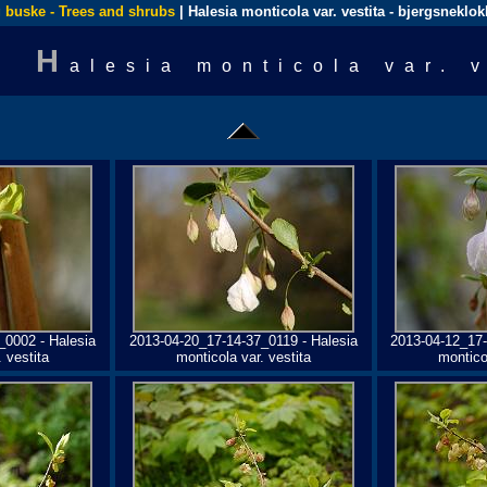
 buske - Trees and shrubs
| Halesia monticola var. vestita - bjergsneklo
H
alesia monticola var. 
_0002 - Halesia
2013-04-20_17-14-37_0119 - Halesia
2013-04-12_17-
 vestita
monticola var. vestita
monticol