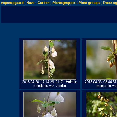
Asperupgaard
|
Have - Garden
|
Plantegrupper - Plant groups
|
Træer og
2013-04-20_17-14-26_0117 - Halesia
2013-04-03_08-44-51
monticola var. vestita
monticola var.