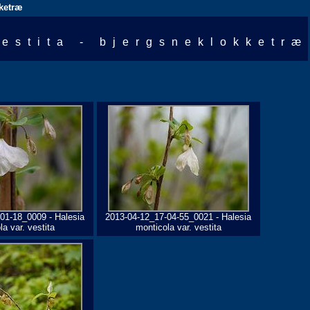
kketræ
vestita - bjergsneklokketræ
01-18_0009 - Halesia
2013-04-12_17-04-55_0021 - Halesia
a var. vestita
monticola var. vestita