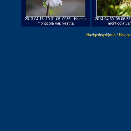
2013-04-15_10-31-06_0036 - Halesia
2014-04-30_08-06-55
monticola var. vestita
monticola var.
Navigeringshjælp / Naviga