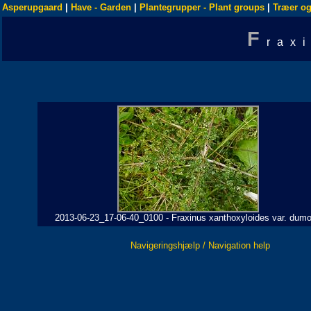
Asperupgaard
|
Have - Garden
|
Plantegrupper - Plant groups
|
Træer og
F
rax
2013-06-23_17-06-40_0100 - Fraxinus xanthoxyloides var. dum
Navigeringshjælp / Navigation help