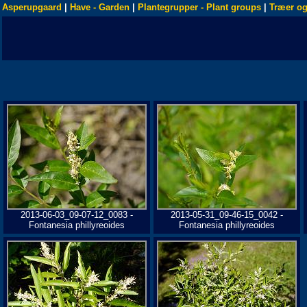
Asperupgaard
|
Have - Garden
|
Plantegrupper - Plant groups
|
Træer og
2013-06-03_09-07-12_0083 -
2013-05-31_09-46-15_0042 -
Fontanesia phillyreoides
Fontanesia phillyreoides