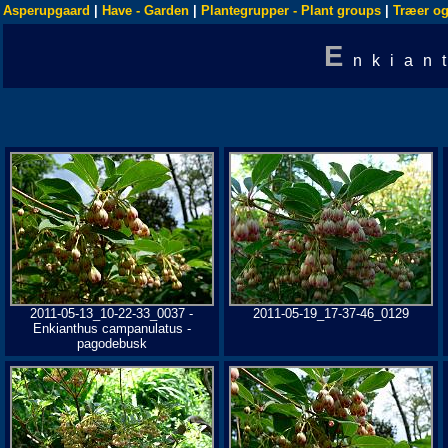
Asperupgaard
|
Have - Garden
|
Plantegrupper - Plant groups
|
Træer og
E
nkian
2011-05-13_10-22-33_0037 -
2011-05-19_17-37-46_0129
Enkianthus campanulatus -
pagodebusk