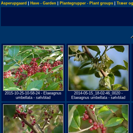
Asperupgaard
|
Have - Garden
|
Plantegrupper - Plant groups
|
Træer og
2015-10-25-10-58-24 - Elaeagnus
2014-05-15_18-02-46_0020 -
umbellata - sølvblad
Elaeagnus umbellata - sølvblad