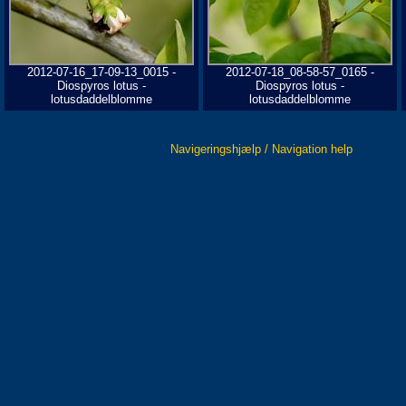
2012-07-16_17-09-13_0015 -
2012-07-18_08-58-57_0165 -
Diospyros lotus -
Diospyros lotus -
lotusdaddelblomme
lotusdaddelblomme
Navigeringshjælp / Navigation help