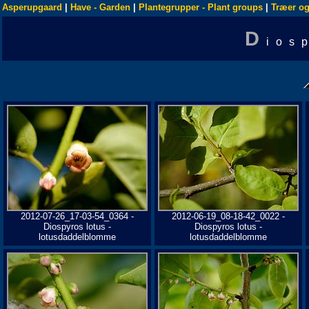
Asperupgaard
|
Have - Garden
|
Plantegrupper - Plant groups
|
Træer og
D
ios
2012-07-26_17-03-54_0364 -
2012-06-19_08-18-42_0022 -
Diospyros lotus -
Diospyros lotus -
lotusdaddelblomme
lotusdaddelblomme