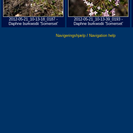
2012-05-21_10-13-18_0187 -
2012-05-21_10-13-39_0193 -
Daphne burkwodii 'Somerset'
Daphne burkwodii 'Somerset'
Navigeringshjælp / Navigation help