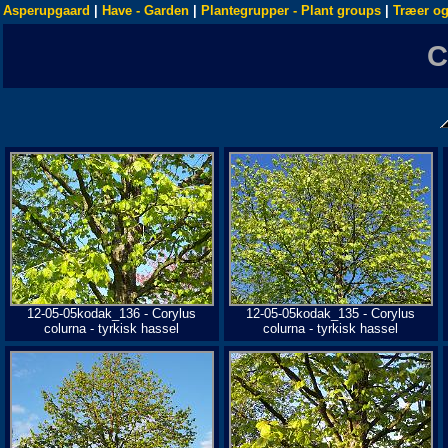
Asperupgaard
|
Have - Garden
|
Plantegrupper - Plant groups
|
Træer og
12-05-05kodak_136 - Corylus
12-05-05kodak_135 - Corylus
colurna - tyrkisk hassel
colurna - tyrkisk hassel