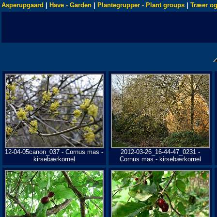
Asperupgaard
|
Have - Garden
|
Plantegrupper - Plant groups
|
Træer og
12-04-05canon_037 - Cornus mas -
2012-03-26_16-44-47_0231 -
kirsebærkornel
Cornus mas - kirsebærkornel