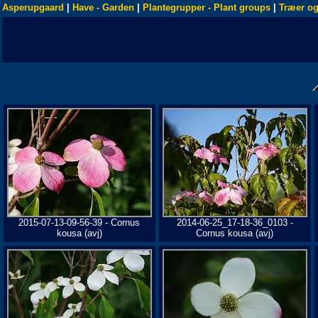
Asperupgaard
|
Have - Garden
|
Plantegrupper - Plant groups
|
Træer og
2015-07-13-09-56-39 - Cornus
2014-06-25_17-18-36_0103 -
kousa (avj)
Cornus kousa (avj)