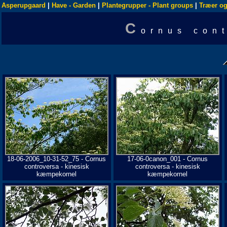
Asperupgaard
|
Have - Garden
|
Plantegrupper - Plant groups
|
Træer og
C
ornus con
18-06-2006_10-31-52_75 - Cornus
17-06-0canon_001 - Cornus
controversa - kinesisk
controversa - kinesisk
kæmpekornel
kæmpekornel