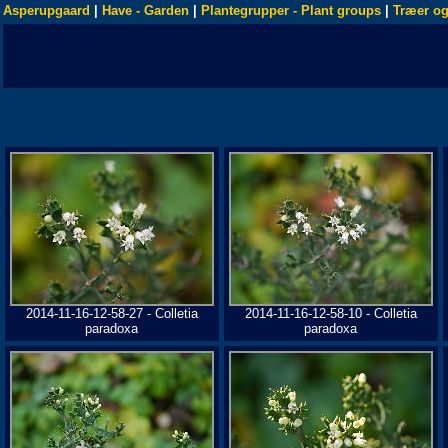
Asperupgaard
|
Have - Garden
|
Plantegrupper - Plant groups
|
Træer og
2014-11-16-12-58-27 - Colletia
2014-11-16-12-58-10 - Colletia
paradoxa
paradoxa