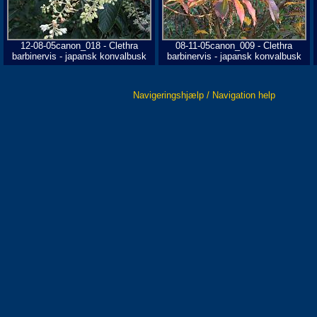
12-08-05canon_018 - Clethra
08-11-05canon_009 - Clethra
barbinervis - japansk konvalbusk
barbinervis - japansk konvalbusk
Navigeringshjælp / Navigation help