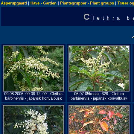
Asperupgaard
|
Have - Garden
|
Plantegrupper - Plant groups
|
Træer og
C
lethra b
09-08-2006_09-08-12_09 - Clethra
06-07-05kodak_328 - Clethra
barbinervis - japansk konvalbusk
barbinervis - japansk konvalbusk