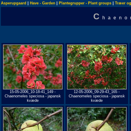
Asperupgaard
|
Have - Garden
|
Plantegrupper - Plant groups
|
Træer og
C
haeno
15-05-2006_10-18-41_149 -
12-05-2006_09-29-43_165 -
Chaenomeles speciosa - japansk
Chaenomeles speciosa - japansk
kvæde
kvæde