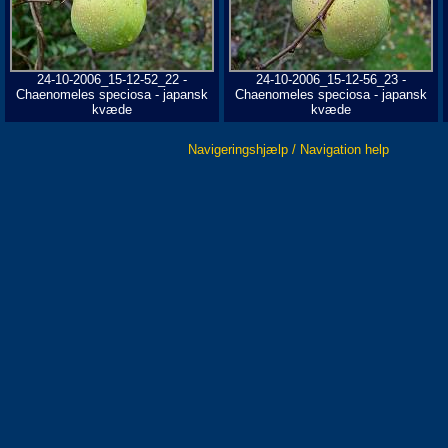
24-10-2006_15-12-52_22 -
24-10-2006_15-12-56_23 -
Chaenomeles speciosa - japansk
Chaenomeles speciosa - japansk
kvæde
kvæde
Navigeringshjælp / Navigation help