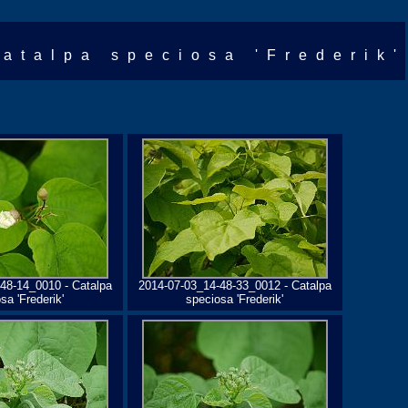
C
atalpa speciosa 'Frederik'
48-14_0010 - Catalpa
2014-07-03_14-48-33_0012 - Catalpa
sa 'Frederik'
speciosa 'Frederik'