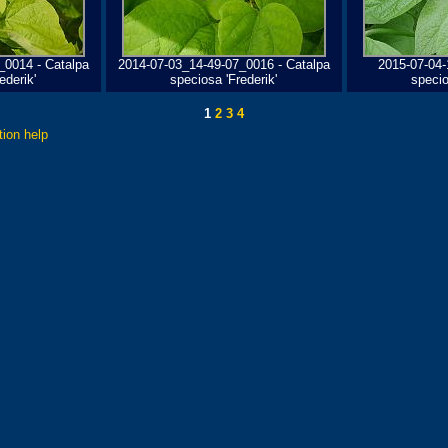
_0014 - Catalpa
2014-07-03_14-49-07_0016 - Catalpa
2015-07-04-
ederik'
speciosa 'Frederik'
specio
1
2
3
4
tion help