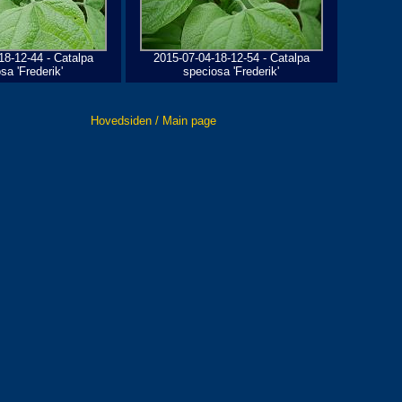
18-12-44 - Catalpa
2015-07-04-18-12-54 - Catalpa
sa 'Frederik'
speciosa 'Frederik'
Hovedsiden / Main page