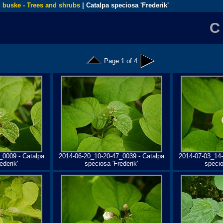
 buske - Trees and shrubs
| Catalpa speciosa 'Frederik'
Page 1 of 4
_0009 - Catalpa
2014-06-20_10-20-47_0039 - Catalpa
2014-07-03_14-
ederik'
speciosa 'Frederik'
specio