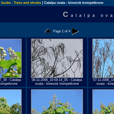
 buske - Trees and shrubs
| Catalpa ovata - kinesisk trompetkrone
C
atalpa ov
Page 1 of 4
7_39 - Catalpa
06-11-2006_10-59-14_05 - Catalpa
07-11-2006_14
trompetkrone
ovata - kinesisk trompetkrone
ovata - kin