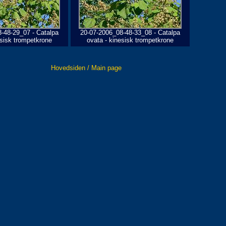
-48-29_07 - Catalpa
20-07-2006_08-48-33_08 - Catalpa
esisk trompetkrone
ovata - kinesisk trompetkrone
Hovedsiden / Main page