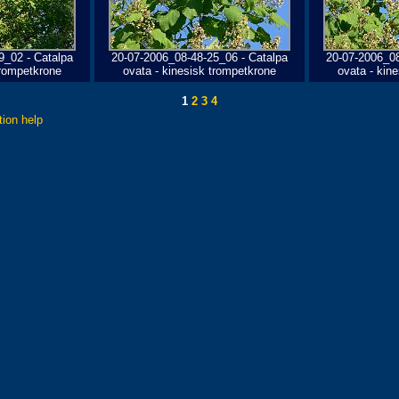
9_02 - Catalpa
20-07-2006_08-48-25_06 - Catalpa
20-07-2006_08
trompetkrone
ovata - kinesisk trompetkrone
ovata - kin
1
2
3
4
tion help