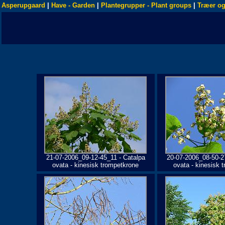
Asperupgaard
|
Have - Garden
|
Plantegrupper - Plant groups
|
Træer og
21-07-2006_09-12-45_11 - Catalpa
20-07-2006_08-50-2
ovata - kinesisk trompetkrone
ovata - kinesisk 