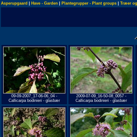
Asperupgaard
|
Have - Garden
|
Plantegrupper - Plant groups
|
Træer og
09-09-2007_17-06-06_04 -
2009-07-09_16-50-08_0057 -
Callicarpa bodinieri - glasbær
Callicarpa bodinieri - glasbær